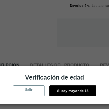
Devolución
Lee atenta
RIPCIÓN
DETALLES DEL PRODUCTO
REV
Verificación de edad
o legado, nuestra esencia.
Salir
Si soy mayor de 18
ad.