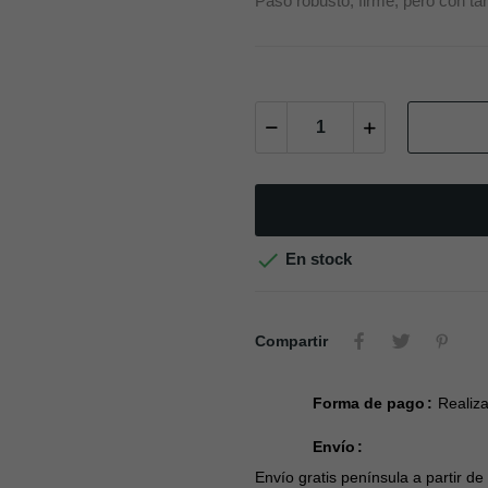
Paso robusto, firme, pero con t

En stock
Compartir
Forma de pago
Realiza
Envío
Envío gratis península a partir de