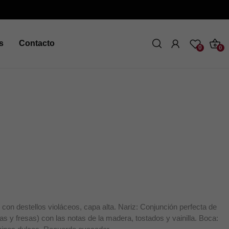
s
Contacto
0
0
, con destellos violáceos, capa alta. Nariz: Conjunción perfecta de
s y fresas) con las notas de la madera, tostados y vainilla. Boca: