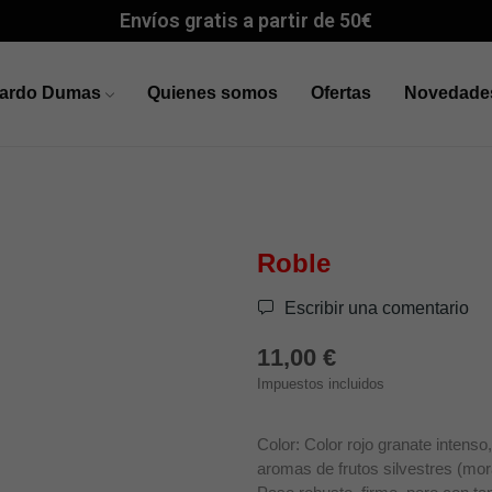
Envíos gratis a partir de 50€
cardo Dumas
Quienes somos
Ofertas
Novedade
Roble
Escribir una comentario
11,00 €
Impuestos incluidos
Color: Color rojo granate intenso
aromas de frutos silvestres (mora