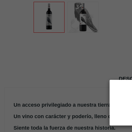
DESC
Un acceso privilegiado a nuestra tierra nuestr
Un vino con carácter y poderío, lleno de vitalid
Siente toda la fuerza de nuestra historia.