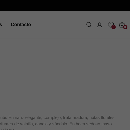
s
Contacto
0
0
rubí. En nariz elegante, complejo, fruta madura, notas florales
rfumes de vainilla, canela y sándalo. En boca sedoso, paso