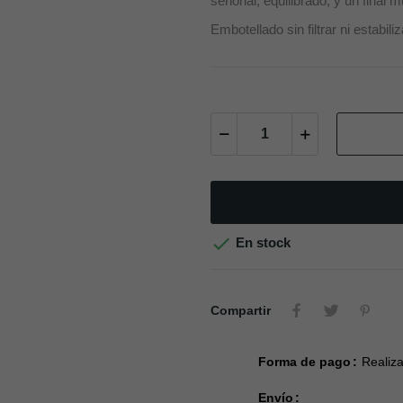
señorial, equilibrado, y un final m
Embotellado sin filtrar ni estabili

En stock
Compartir
Forma de pago
Realiza
Envío