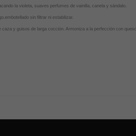
acando la violeta, suaves perfumes de vainilla, canela y sándalo.
.embotellado sin filtrar ni estabilizar.
de caza y guisos de larga cocción. Armoniza a la perfección con ques