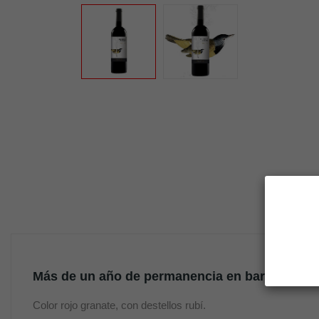
DESC
Más de un año de permanencia en barrica y var
Color rojo granate, con destellos rubí.