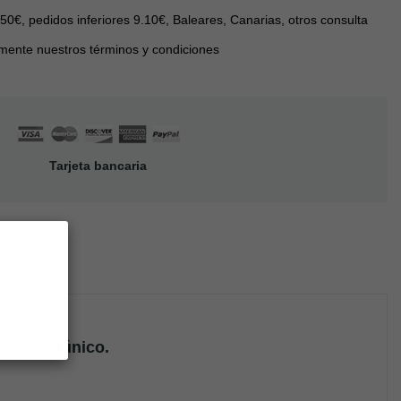
 50€, pedidos inferiores 9.10€, Baleares, Canarias, otros consulta
mente nuestros términos y condiciones
Tarjeta bancaria
IEWS
suave y único.