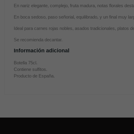
En nariz elegante, complejo, fruta madura, notas florales dest
En boca sedoso, paso señorial, equilibrado, y un final muy largo
Ideal para carnes rojas nobles, asados tradicionales, platos 
Se recomienda decantar.
Información adicional
Botella 75cl.
Contiene sulfitos.
Producto de España.